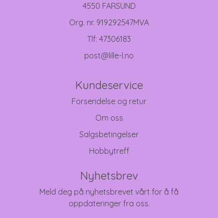
4550 FARSUND
Org. nr. 919292547MVA
Tlf:
47306183
post@lille-l.no
Kundeservice
Forsendelse og retur
Om oss
Salgsbetingelser
Hobbytreff
Nyhetsbrev
Meld deg på nyhetsbrevet vårt for å få
oppdateringer fra oss.