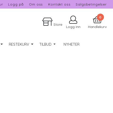
ur
Logg på
Om oss
Kontakt oss
Salgsbetingelser
0
Store
Logg inn
Handlekurv
RESTEKURV
TILBUD
NYHETER