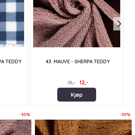
PA TEDDY
43. MAUVE - SHERPA TEDDY
12,-
18,-
Kjøp
-30%
-30%