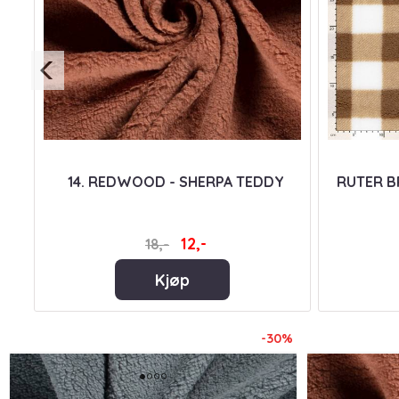
14. REDWOOD - SHERPA TEDDY
RUTER B
12,-
18,-
Kjøp
-30%