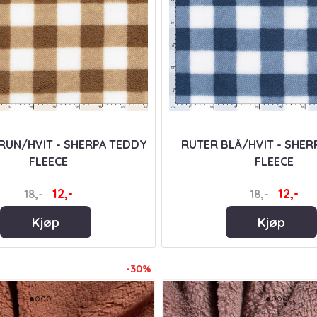
RUN/HVIT - SHERPA TEDDY
RUTER BLÅ/HVIT - SHER
FLEECE
FLEECE
12,-
12,-
18,-
18,-
Kjøp
Kjøp
-30%