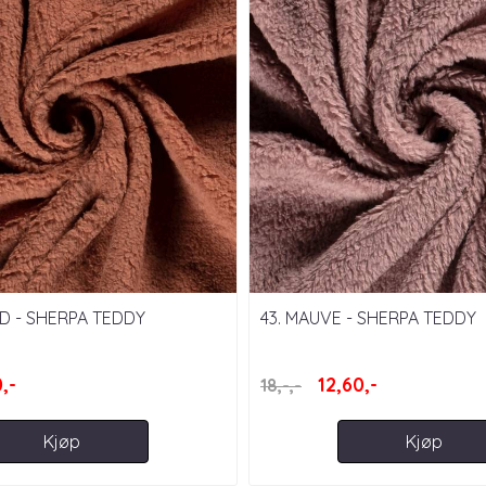
D - SHERPA TEDDY
43. MAUVE - SHERPA TEDDY
,-
12,60,-
18,-,-
Kjøp
Kjøp