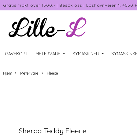
Gratis frakt over 1500,-
|
Besøk oss i Loshavnveien 1, 4550 
GAVEKORT
METERVARE
SYMASKINER
SYMASKINSE
Hjem
Metervare
Fleece
Sherpa Teddy Fleece