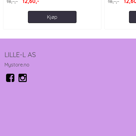
12,60,-
12,60
18,-,-
18,-,-
Kjøp
LILLE-L AS
Mystore.no