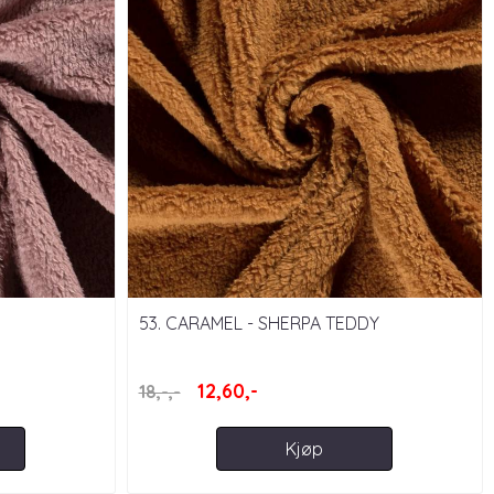
53. CARAMEL - SHERPA TEDDY
12,60,-
18,-,-
Kjøp