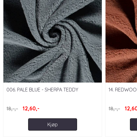
006. PALE BLUE - SHERPA TEDDY
14. REDWOO
12,60,-
12,60
18,-,-
18,-,-
Kjøp