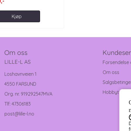
,-
Kjøp
Om oss
Kundeser
LILLE-L AS
Forsendelse 
Om oss
Loshavnveien 1
Salgsbetinge
4550 FARSUND
Hobbytreff
Org. nr. 919292547MVA
Tlf:
47306183
post@lille-l.no
D
f