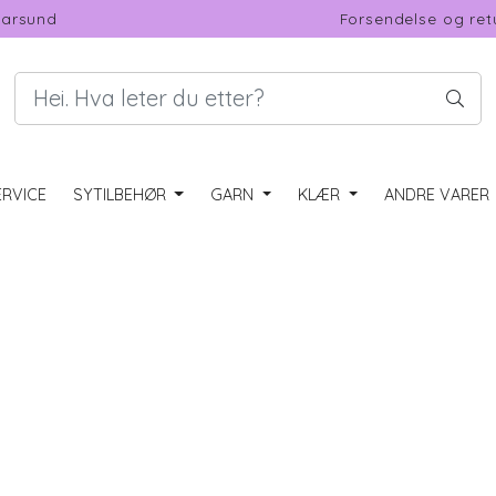
Farsund
Forsendelse og ret
RVICE
SYTILBEHØR
GARN
KLÆR
ANDRE VARER