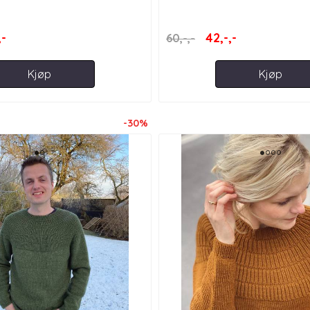
,-
42,-,-
60,-,-
Kjøp
Kjøp
-30%