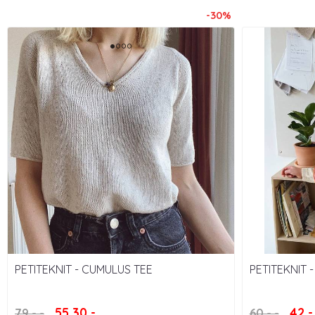
-30%
PETITEKNIT - CUMULUS TEE
PETITEKNIT 
55,30,-
42,-
79,-,-
60,-,-