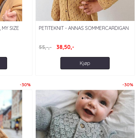
 MY SIZE
PETITEKNIT - ANNAS SOMMERCARDIGAN
JUNIOR
38,50,-
55,-,-
Kjøp
-30%
-30%