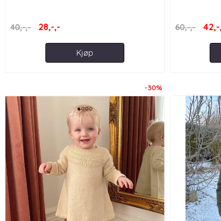
28,-,-
42,-
40,-,-
60,-,-
Kjøp
-30%