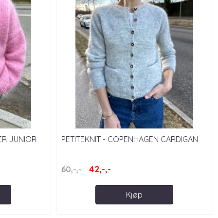
ER JUNIOR
PETITEKNIT - COPENHAGEN CARDIGAN
42,-,-
60,-,-
Kjøp