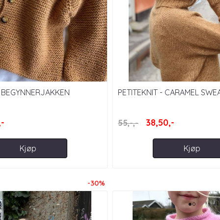
 - BEGYNNERJAKKEN
PETITEKNIT - CARAMEL SWE
,-
38,50,-
55,-,-
Kjøp
Kjøp
-30%