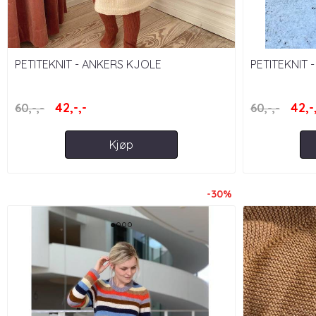
PETITEKNIT - ANKERS KJOLE
PETITEKNIT 
BOYFREND`S
42,-,-
42,-
60,-,-
60,-,-
Kjøp
-30%