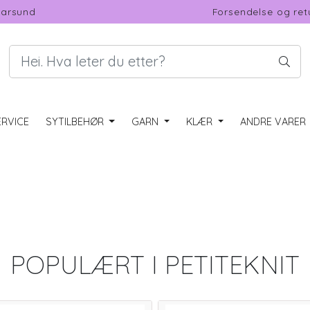
Farsund
Forsendelse og ret
RVICE
SYTILBEHØR
GARN
KLÆR
ANDRE VARER
POPULÆRT I
PETITEKNIT