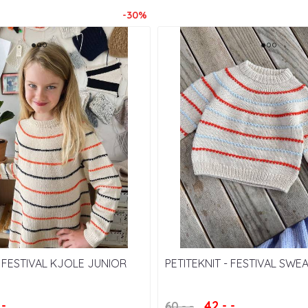
-30%
- FESTIVAL KJOLE JUNIOR
PETITEKNIT - FESTIVAL SWE
,-
42,-,-
60,-,-