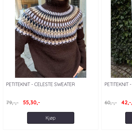
PETITEKNIT - CELESTE SWEATER
PETITEKNIT
55,30,-
42,-
79,-,-
60,-,-
Kjøp