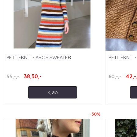
PETITEKNIT - AROS SWEATER
PETITEKNIT
38,50,-
42,-
55,-,-
60,-,-
Kjøp
-30%