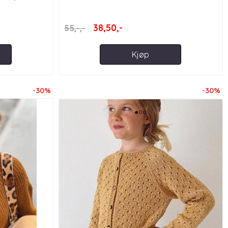
38,50,-
55,-,-
Kjøp
-30%
-30%