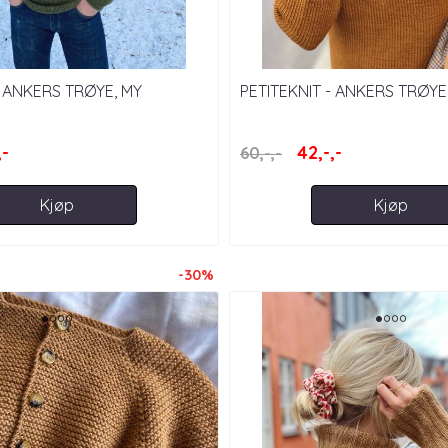
- ANKERS TRØYE, MY
PETITEKNIT - ANKERS TRØYE,
 SIZE
,-
42,-,-
60,-,-
Kjøp
Kjøp
-30%