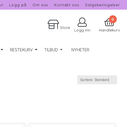
ur
Logg på
Om oss
Kontakt oss
Salgsbetingelser
0
Store
Logg inn
Handlekurv
RESTEKURV
TILBUD
NYHETER