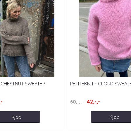
 - CHESTNUT SWEATER
PETITEKNIT - CLOUD SWEAT
,-
42,-,-
60,-,-
Kjøp
Kjøp