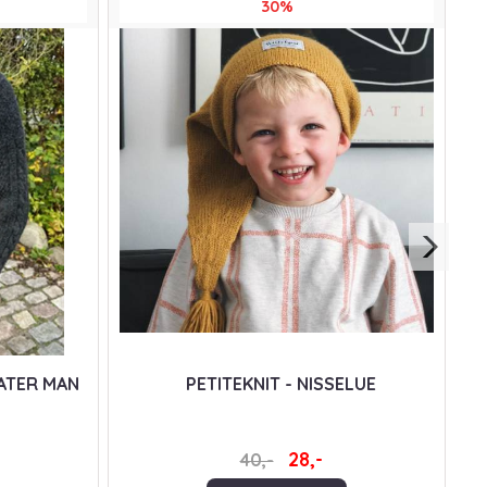
30%
ATER MAN
PETITEKNIT - NISSELUE
28,-
40,-