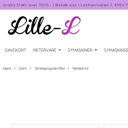
Gratis frakt over 1500,-
|
Besøk oss i Loshavnveien 1, 4550 
GAVEKORT
METERVARE
SYMASKINER
SYMASKINSE
Hjem
Garn
Strikkeoppskrifter
PetiteKnit