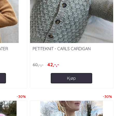
ATER
PETITEKNIT - CARLS CARDIGAN
42,-,-
60,-,-
Kjøp
-30%
-30%