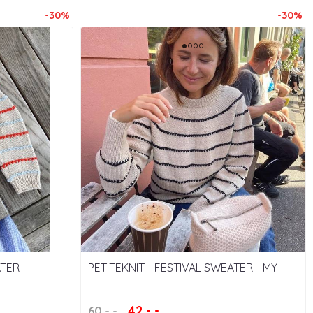
-30%
-30%
ATER
PETITEKNIT - FESTIVAL SWEATER - MY
SIZE
42,-,-
60,-,-