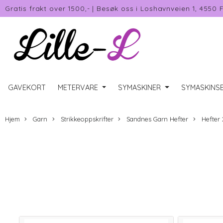
Gratis frakt over 1500,-
|
Besøk oss i Loshavnveien 1, 4550 
GAVEKORT
METERVARE
SYMASKINER
SYMASKINSE
Hjem
Garn
Strikkeoppskrifter
Sandnes Garn Hefter
Hefter