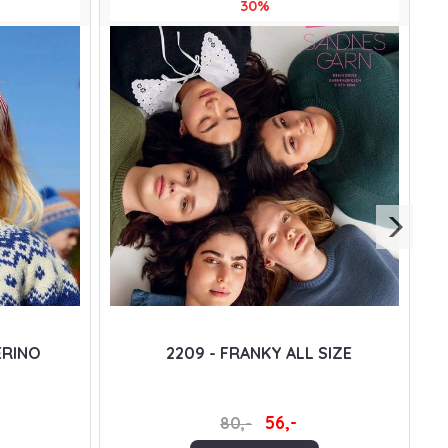
30%
ERINO
2209 - FRANKY ALL SIZE
56,-
80,-