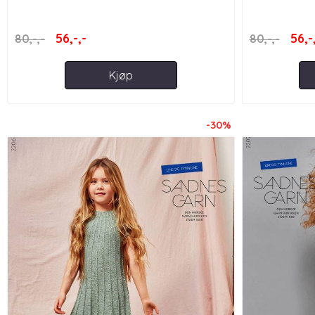
56,-,-
56,-
80,-,-
80,-,-
Kjøp
-30%