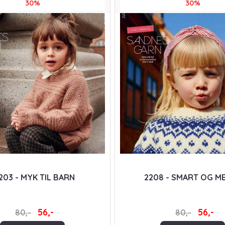
30%
30%
203 - MYK TIL BARN
2208 - SMART OG M
56,-
56,-
80,-
80,-