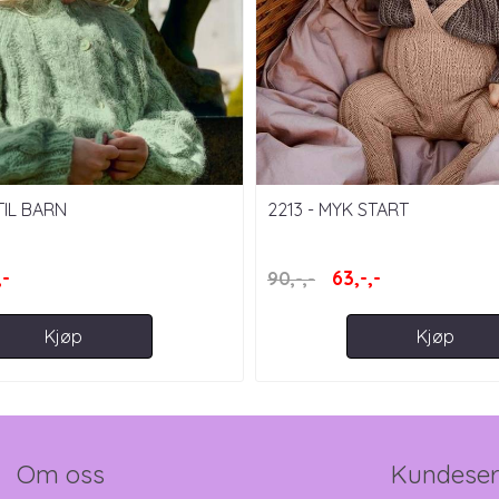
TIL BARN
2213 - MYK START
,-
63,-,-
90,-,-
Kjøp
Kjøp
Om oss
Kundeser