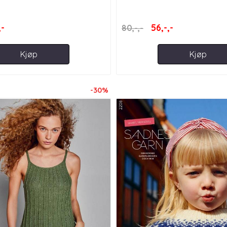
,-
56,-,-
80,-,-
Kjøp
Kjøp
-30%