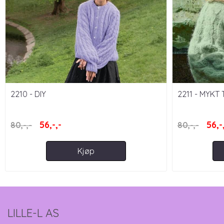
2210 - DIY
2211 - MYKT 
56,-,-
56,-
80,-,-
80,-,-
Kjøp
LILLE-L AS