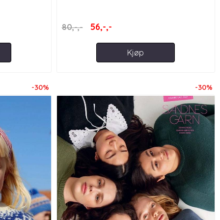
56,-,-
80,-,-
Kjøp
-30%
-30%