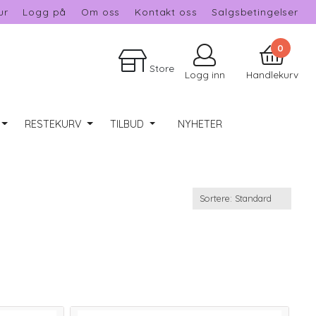
ur
Logg på
Om oss
Kontakt oss
Salgsbetingelser
0
Store
Logg inn
Handlekurv
RESTEKURV
TILBUD
NYHETER