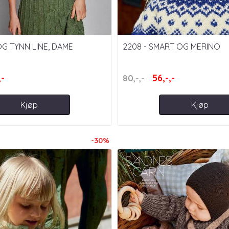
 OG TYNN LINE, DAME
2208 - SMART OG MERINO
,-
56,-,-
80,-,-
Kjøp
Kjøp
-30%