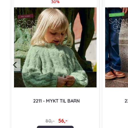
30%
T
2211 - MYKT TIL BARN
2
56,-
80,-