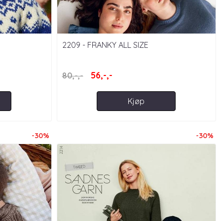
2209 - FRANKY ALL SIZE
56,-,-
80,-,-
Kjøp
-30%
-30%