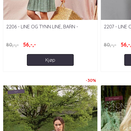
2206 - LINE OG TYNN LINE, BARN -
2207 - LINE
UTGÅTT HEFTE
56,-,-
56,-
80,-,-
80,-,-
Kjøp
-30%