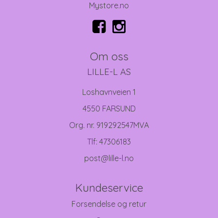
Mystore.no
Om oss
LILLE-L AS
Loshavnveien 1
4550 FARSUND
Org. nr. 919292547MVA
Tlf:
47306183
post@lille-l.no
Kundeservice
Forsendelse og retur