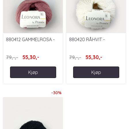
880412 GAMMELROSA -
880420 RÅHVIT -
LEONORA
LEONORA
55,30,-
55,30,-
79,-,-
79,-,-
Kjøp
Kjøp
-30%