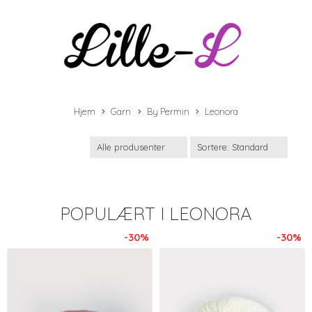
Hjem
Garn
By Permin
Leonora
POPULÆRT I
LEONORA
-30%
-30%