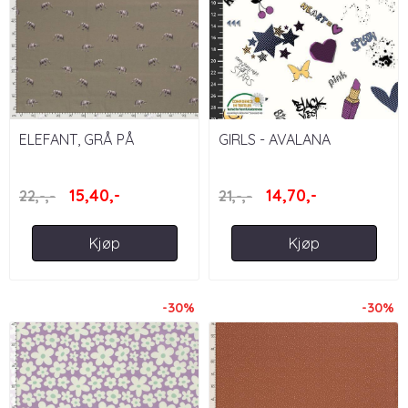
ELEFANT, GRÅ PÅ
GIRLS - AVALANA
MOSEGRØNN BAKGRUNN
15,40,-
14,70,-
22,-,-
21,-,-
Kjøp
Kjøp
-30%
-30%