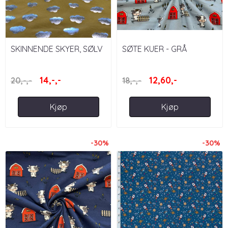
SKINNENDE SKYER, SØLV
SØTE KUER - GRÅ
- SENNEPSGUL
14,-,-
12,60,-
20,-,-
18,-,-
Kjøp
Kjøp
-30%
-30%