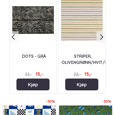
 PÅ
DOTS - GRÅ
STRIPER,
N
OLIVENGRØNN/HVIT/BEIG
15,-
15,-
22,-
22,-
Kjøp
Kjøp
-30%
-30%