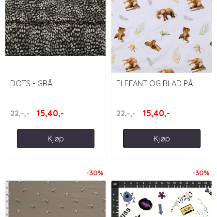
DOTS - GRÅ
ELEFANT OG BLAD PÅ
HVIT BAKGRUNN
15,40,-
15,40,-
22,-,-
22,-,-
Kjøp
Kjøp
-30%
-30%