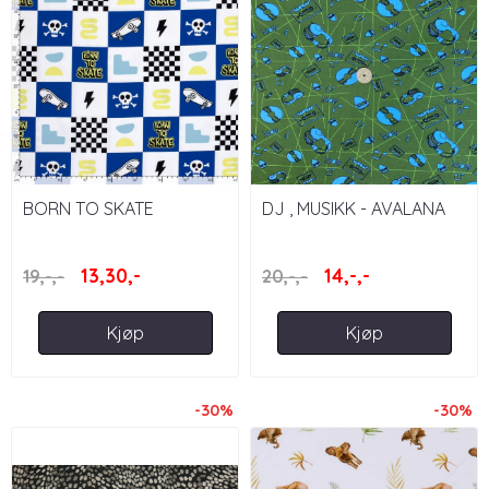
BORN TO SKATE
DJ , MUSIKK - AVALANA
13,30,-
14,-,-
19,-,-
20,-,-
Kjøp
Kjøp
-30%
-30%