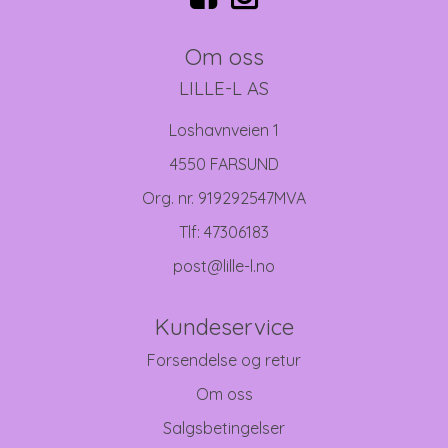
Om oss
LILLE-L AS
Loshavnveien 1
4550 FARSUND
Org. nr. 919292547MVA
Tlf:
47306183
post@lille-l.no
Kundeservice
Forsendelse og retur
Om oss
Salgsbetingelser