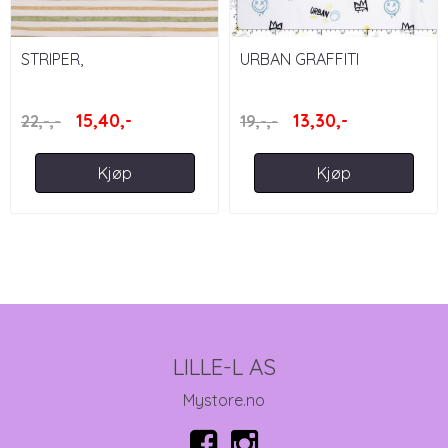
STRIPER,
URBAN GRAFFITI
OLIVENGRØNN/HVIT/BEIGE
15,40,-
13,30,-
22,-,-
19,-,-
Kjøp
Kjøp
LILLE-L AS
Mystore.no