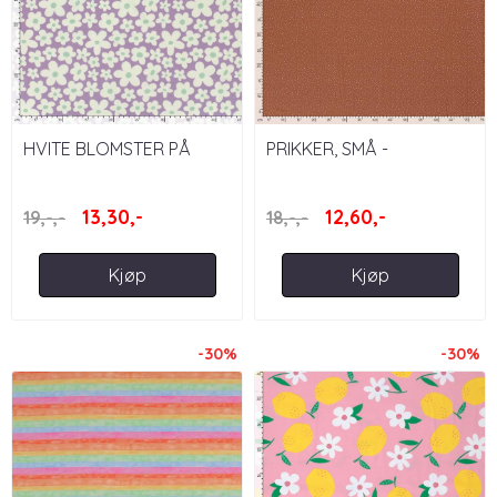
HVITE BLOMSTER PÅ
PRIKKER, SMÅ -
LILLA, RETRO
TERRAKOTTA
13,30,-
12,60,-
19,-,-
18,-,-
Kjøp
Kjøp
-30%
-30%