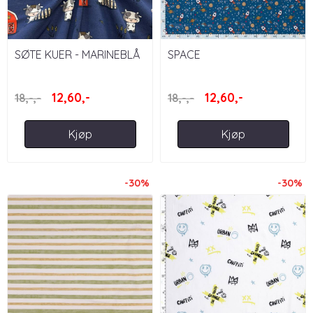
SØTE KUER - MARINEBLÅ
SPACE
12,60,-
12,60,-
18,-,-
18,-,-
Kjøp
Kjøp
-30%
-30%