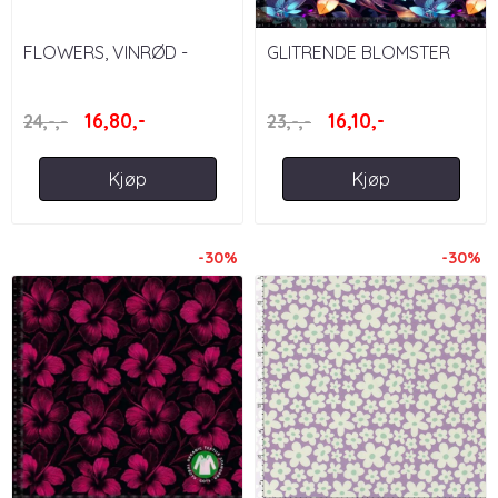
FLOWERS, VINRØD -
GLITRENDE BLOMSTER
FRENCH TERRY
16,80,-
16,10,-
24,-,-
23,-,-
Kjøp
Kjøp
-30%
-30%