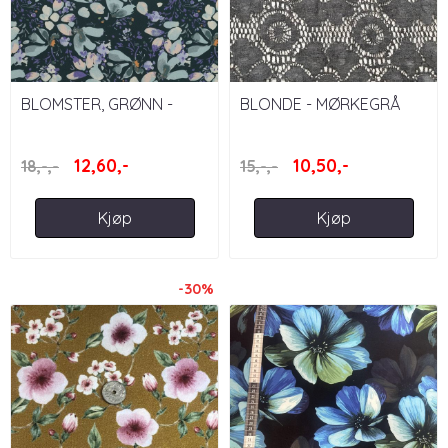
BLOMSTER, GRØNN -
BLONDE - MØRKEGRÅ
VEVD VISKOSE MED
STRETCH
12,60,-
10,50,-
18,-,-
15,-,-
Kjøp
Kjøp
-30%