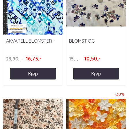
AKVARELL BLOMSTER -
BLOMST OG
AVALANA JERSEY
SOMMERFUGL - VEVD
VISKOSE
16,73,-
10,50,-
23,90,-
15,-,-
Kjøp
Kjøp
-30%