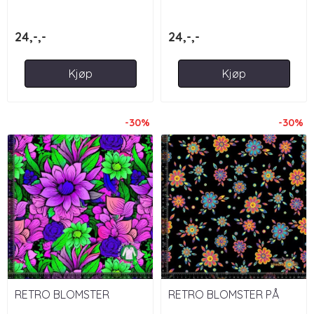
24,-,-
24,-,-
Kjøp
Kjøp
-30%
-30%
RETRO BLOMSTER
RETRO BLOMSTER PÅ
SVART