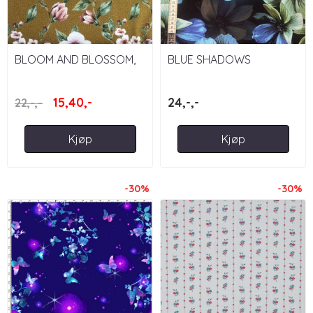
BLOOM AND BLOSSOM,
BLUE SHADOWS
CURRY - FRENCH TERRY
FLOWERS
15,40,-
24,-,-
22,-,-
Kjøp
Kjøp
-30%
-30%