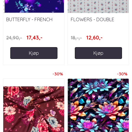
BUTTERFLY - FRENCH
FLOWERS - DOUBLE
TERRY
GAUZE
17,43,-
12,60,-
24,90,-
18,-,-
Kjøp
Kjøp
-30%
-30%