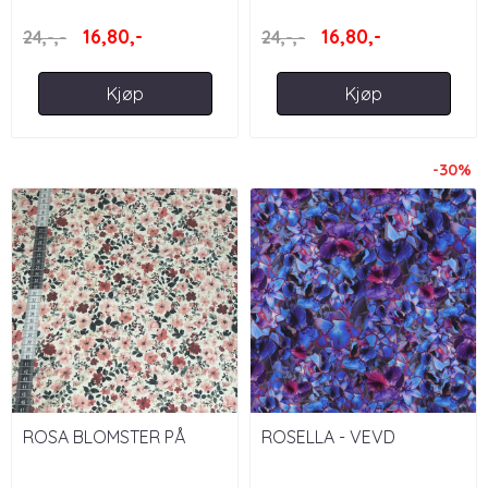
16,80,-
16,80,-
24,-,-
24,-,-
Kjøp
Kjøp
-30%
ROSA BLOMSTER PÅ
ROSELLA - VEVD
HVIT BAKGRUNN
VISKOSE MED STRETCH