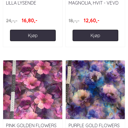
LILLA LYSENDE
MAGNOLIA, HVIT - VEVD
BLOMSTER
VISKOSE MED STRETCH
16,80,-
12,60,-
24,-,-
18,-,-
Kjøp
Kjøp
PINK GOLDEN FLOWERS
PURPLE GOLD FLOWERS