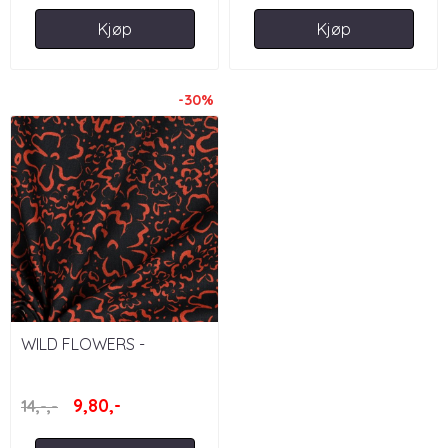
Kjøp
Kjøp
-30%
WILD FLOWERS -
BOMULLSPOPLIN
9,80,-
14,-,-