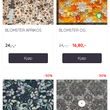
BLOMSTER APRIKOS
BLOMSTER OG
SOMMERFUGLER 3D,
ORANGE
24,-,-
16,80,-
24,-,-
Kjøp
Kjøp
-30%
-30%