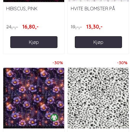
HIBISCUS, PINK
HVITE BLOMSTER PÅ
LILLA, RETRO
16,80,-
13,30,-
24,-,-
19,-,-
Kjøp
Kjøp
-30%
-30%