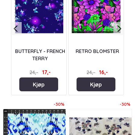
BUTTERFLY - FRENCH
RETRO BLOMSTER
 -
TERRY
Y
17,-
16,-
24,-
24,-
Kjøp
Kjøp
-30%
-30%