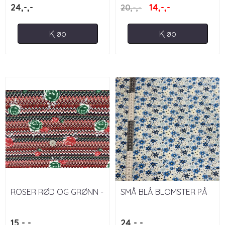
24,-,-
14,-,-
20,-,-
Kjøp
Kjøp
ROSER RØD OG GRØNN -
SMÅ BLÅ BLOMSTER PÅ
VISKOSEJERSEY
HVIT BAKGRUNN
15,-,-
24,-,-