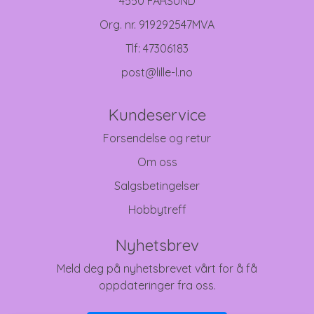
4550 FARSUND
Org. nr. 919292547MVA
Tlf:
47306183
post@lille-l.no
Kundeservice
Forsendelse og retur
Om oss
Salgsbetingelser
Hobbytreff
Nyhetsbrev
Meld deg på nyhetsbrevet vårt for å få
oppdateringer fra oss.