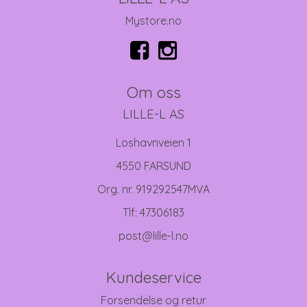
Mystore.no
Om oss
LILLE-L AS
Loshavnveien 1
4550 FARSUND
Org. nr. 919292547MVA
Tlf:
47306183
post@lille-l.no
Kundeservice
Forsendelse og retur