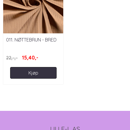
011. NØTTEBRUN - BRED
RIBBJERSEY
15,40,-
22,-,-
Kjøp
LILLE-L AS