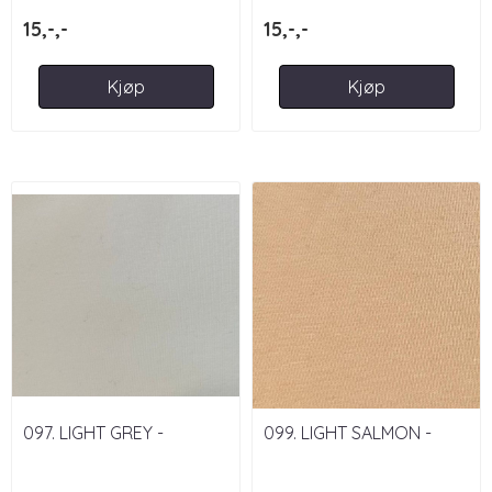
15,-,-
15,-,-
Kjøp
Kjøp
097. LIGHT GREY -
099. LIGHT SALMON -
JERSEY
JERSEY