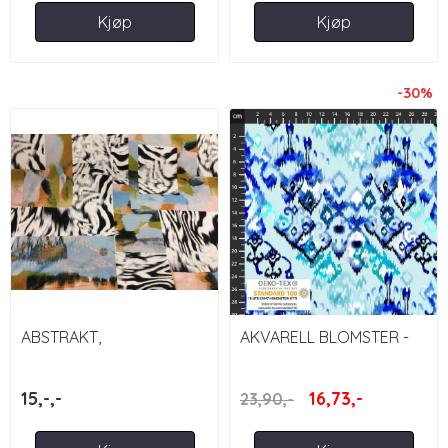
Kjøp
Kjøp
-30%
ABSTRAKT,
AKVARELL BLOMSTER -
SEBRASTRIPER -
AVALANA JERSEY
VISKOSEJERSEY
15,-,-
16,73,-
23,90,-