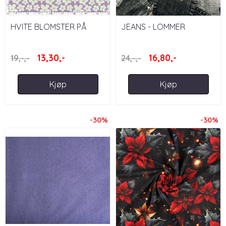
HVITE BLOMSTER PÅ
JEANS - LOMMER
LILLA, RETRO
13,30,-
16,80,-
19,-,-
24,-,-
Kjøp
Kjøp
-30%
-30%