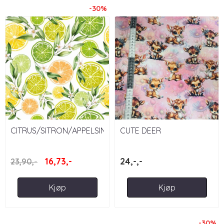
-30%
CITRUS/SITRON/APPELSIN/LIME
CUTE DEER
16,73,-
24,-,-
23,90,-
Kjøp
Kjøp
-30%