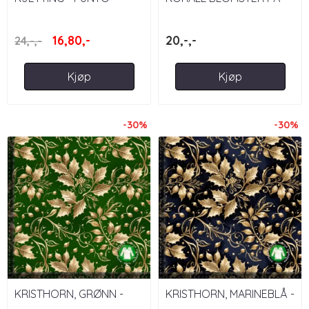
SVART - VISKOSEJERSEY
16,80,-
20,-,-
24,-,-
Kjøp
Kjøp
-30%
-30%
KRISTHORN, GRØNN -
KRISTHORN, MARINEBLÅ -