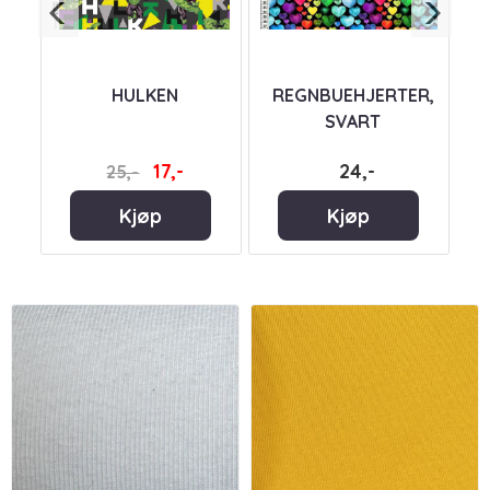
,
HULKEN
REGNBUEHJERTER,
SVART
17,-
24,-
25,-
Kjøp
Kjøp