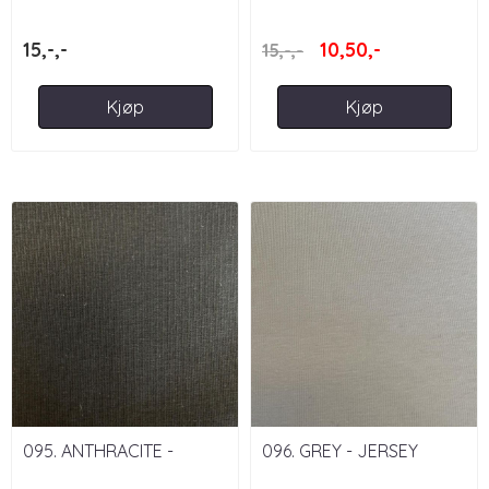
JERSEY
15,-,-
10,50,-
15,-,-
Kjøp
Kjøp
095. ANTHRACITE -
096. GREY - JERSEY
JERSEY