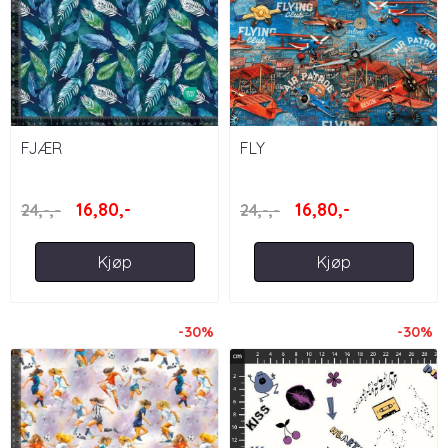
FJÆR
FLY
16,80,-
16,80,-
24,-,-
24,-,-
Kjøp
Kjøp
-30%
-30%