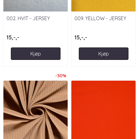
002. HVIT - JERSEY
009. YELLOW - JERSEY
15,-,-
15,-,-
Kjøp
Kjøp
-30%