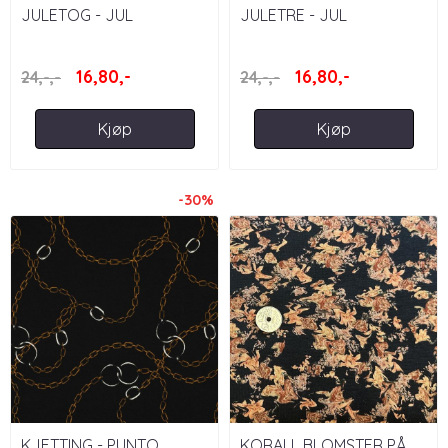
JULETOG - JUL
JULETRE - JUL
16,80,-
16,80,-
24,-,-
24,-,-
Kjøp
Kjøp
-30%
KJETTING - PUNTO
KORALL BLOMSTER PÅ