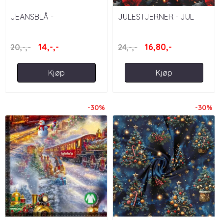
JEANSBLÅ -
JULESTJERNER - JUL
JEANSJERSEY
14,-,-
16,80,-
20,-,-
24,-,-
Kjøp
Kjøp
-30%
-30%