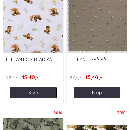
ELEFANT OG BLAD PÅ
ELEFANT, GRÅ PÅ
HVIT BAKGRUNN
MOSEGRØNN BAKGRUNN
15,40,-
15,40,-
22,-,-
22,-,-
Kjøp
Kjøp
-30%
-30%