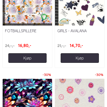
FOTBALLSPILLERE
GIRLS - AVALANA
JENTER
16,80,-
14,70,-
24,-,-
21,-,-
Kjøp
Kjøp
-30%
-30%