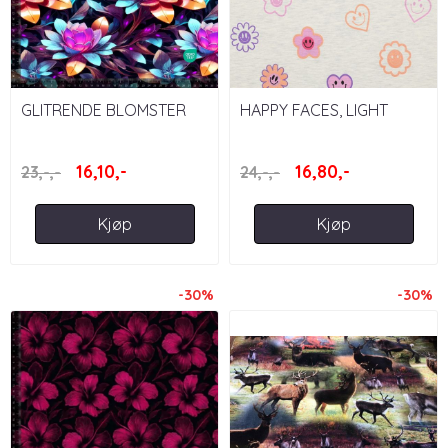
GLITRENDE BLOMSTER
HAPPY FACES, LIGHT
GREY MELANGE GLITTER
16,10,-
16,80,-
23,-,-
24,-,-
Kjøp
Kjøp
-30%
-30%