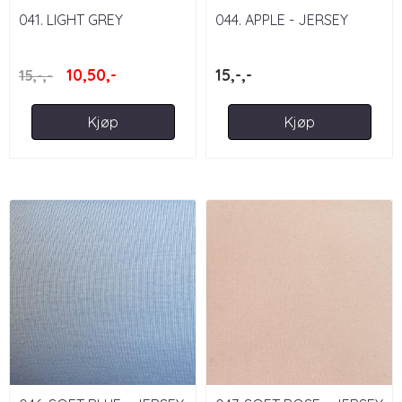
041. LIGHT GREY
044. APPLE - JERSEY
MELANGE - JERSEY
10,50,-
15,-,-
15,-,-
Kjøp
Kjøp