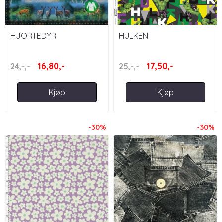
HJORTEDYR
HULKEN
16,80,-
17,50,-
24,-,-
25,-,-
Kjøp
Kjøp
-30%
-30%