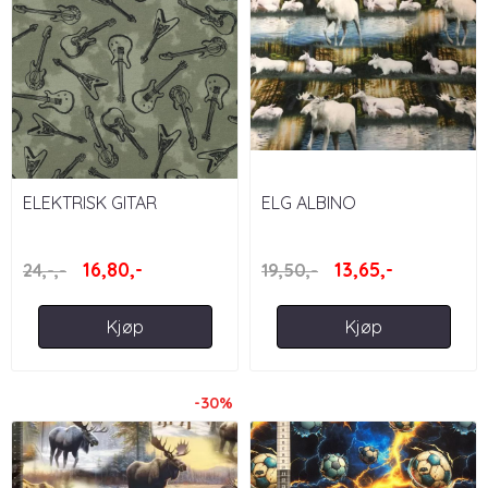
ELEKTRISK GITAR
ELG ALBINO
16,80,-
13,65,-
24,-,-
19,50,-
Kjøp
Kjøp
-30%