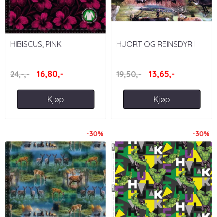
HIBISCUS, PINK
HJORT OG REINSDYR I
NATUREN
16,80,-
13,65,-
24,-,-
19,50,-
Kjøp
Kjøp
-30%
-30%