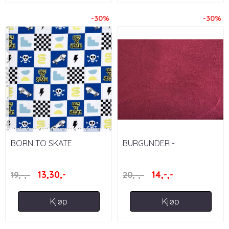
-30%
-30%
BORN TO SKATE
BURGUNDER -
JEANSJERSEY
13,30,-
14,-,-
19,-,-
20,-,-
Kjøp
Kjøp