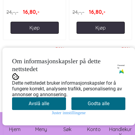
JUL
JUL
16,80,-
16,80,-
24,-,-
24,-,-
Kjøp
Kjøp
-30%
-30%
Om informasjonskapsler på dette
Powered
nettstedet
by
Dette nettstedet bruker informasjonskapsler for å
fungere korrekt, analysere trafikk, personalisering av
annonser og annonsering.
Avslå alle
Godta alle
Juster innstillingene
0
KRISTHORN, RUSTRØD -
LAM, KANIN OG KALV -
Hjem
Meny
Søk
Konto
Handlekur
JUL
GRØNN
v