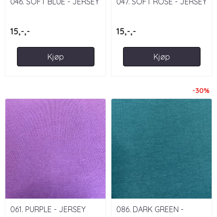
046. SOFT BLUE - JERSEY
047. SOFT ROSE - JERSEY
15,-,-
15,-,-
Kjøp
Kjøp
-30%
061. PURPLE - JERSEY
086. DARK GREEN -