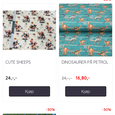
CUTE SHEEPS
DINOSAURER PÅ PETROL
BAKGRUNN
24,-,-
16,80,-
24,-,-
Kjøp
Kjøp
-30%
-30%