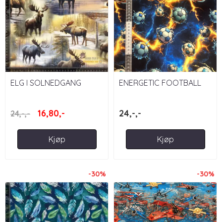
ELG I SOLNEDGANG
ENERGETIC FOOTBALL
16,80,-
24,-,-
24,-,-
Kjøp
Kjøp
-30%
-30%