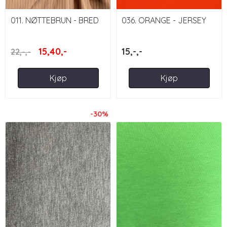
011. NØTTEBRUN - BRED
036. ORANGE - JERSEY
RIBBJERSEY
15,40,-
15,-,-
22,-,-
Kjøp
Kjøp
-30%