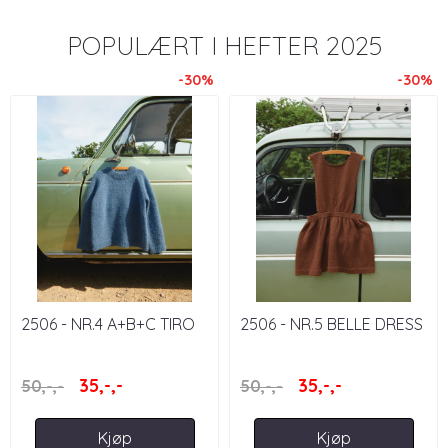
POPULÆRT I
HEFTER 2025
-30%
-30%
2506 - NR.4 A+B+C TIRO
2506 - NR.5 BELLE DRESS
SWEATER JUNIOR
JUNIOR
35,-,-
35,-,-
50,-,-
50,-,-
Kjøp
Kjøp