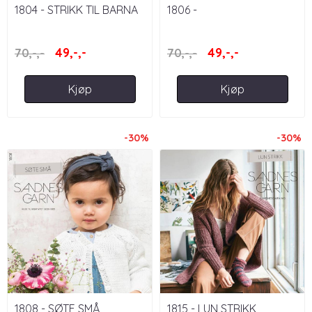
1804 - STRIKK TIL BARNA
1806 -
SOMMERFAVORITTER
49,-,-
49,-,-
70,-,-
70,-,-
Kjøp
Kjøp
-30%
-30%
1808 - SØTE SMÅ
1815 - LUN STRIKK