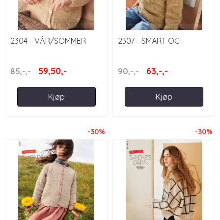
2304 - VÅR/SOMMER
2307 - SMART OG
BABY
MERINOULL
59,50,-
63,-,-
85,-,-
90,-,-
Kjøp
Kjøp
-30%
-30%