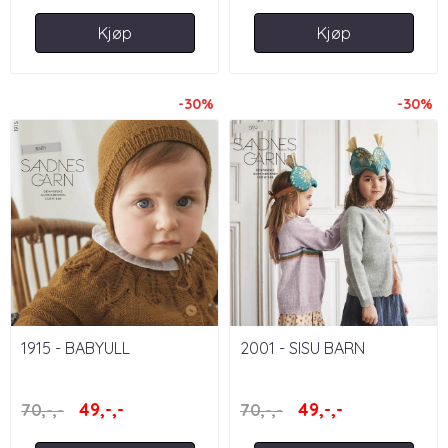
Kjøp
Kjøp
-30%
-30%
1915 - BABYULL
2001 - SISU BARN
49,-,-
49,-,-
70,-,-
70,-,-