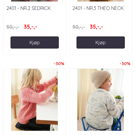
2401 - NR.2 SEDRICK
2401 - NR.3 THEO NECK
SWEATER JUNIOR
JUNIOR
35,-,-
35,-,-
50,-,-
50,-,-
Kjøp
Kjøp
-30%
-30%