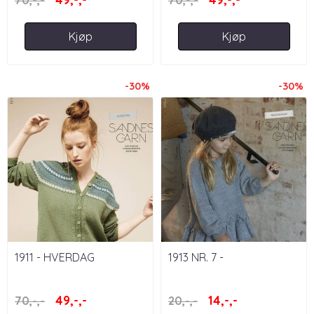
70,-,-
70,-,-
Kjøp
Kjøp
-30%
-30%
1911 - HVERDAG
1913 NR. 7 -
PRINSESSEGENSER
49,-,-
14,-,-
70,-,-
20,-,-