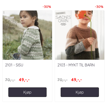
-30%
-30%
2101 - SISU
2103 - MYKT TIL BARN
49,-,-
49,-,-
70,-,-
70,-,-
Kjøp
Kjøp