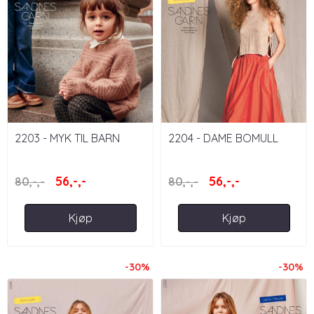
2203 - MYK TIL BARN
2204 - DAME BOMULL
56,-,-
56,-,-
80,-,-
80,-,-
Kjøp
Kjøp
-30%
-30%