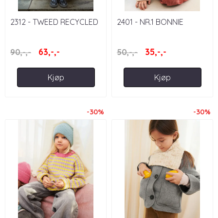
2312 - TWEED RECYCLED
2401 - NR.1 BONNIE
SWEATER
63,-,-
35,-,-
90,-,-
50,-,-
Kjøp
Kjøp
-30%
-30%