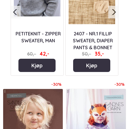
PETITEKNIT - ZIPPER
2407 - NR.1 FILLIP
SWEATER, MAN
SWEATER, DIAPER
PANTS & BONNET
42,-
35,-
60,-
50,-
BABY
Kjøp
Kjøp
-30%
-30%