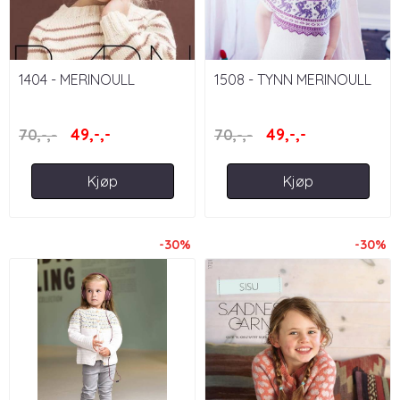
1404 - MERINOULL
1508 - TYNN MERINOULL
49,-,-
49,-,-
70,-,-
70,-,-
Kjøp
Kjøp
-30%
-30%