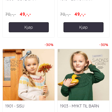
49,-,-
49,-,-
70,-,-
70,-,-
Kjøp
Kjøp
-30%
-30%
1901 - SISU
1903 - MYKT TIL BARN