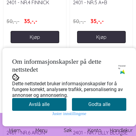
2401 - NR.4 FINNICK
2401 - NR.5 A+B
SWEATER JUNIOR
DEBUTANT SWEATER
JUNIOR
35,-,-
35,-,-
50,-,-
50,-,-
Kjøp
Kjøp
-30%
-30%
Om informasjonskapsler på dette
Powered
nettstedet
by
Dette nettstedet bruker informasjonskapsler for å
fungere korrekt, analysere trafikk, personalisering av
annonser og annonsering.
Avslå alle
Godta alle
Juster innstillingene
0
Hjem
Meny
Søk
Konto
Handlekur
2401 - NR.6 ARON
2401 - NR.7 LILLY BLOUSE
v