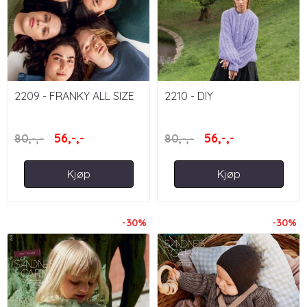
2209 - FRANKY ALL SIZE
2210 - DIY
56,-,-
56,-,-
80,-,-
80,-,-
Kjøp
Kjøp
-30%
-30%