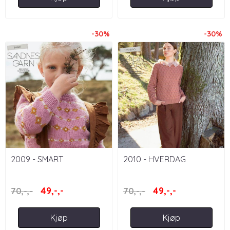
-30%
-30%
2009 - SMART
2010 - HVERDAG
49,-,-
49,-,-
70,-,-
70,-,-
Kjøp
Kjøp