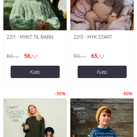
2211 - MYKT TIL BARN
2213 - MYK START
56,-,-
63,-,-
80,-,-
90,-,-
Kjøp
Kjøp
-30%
-30%