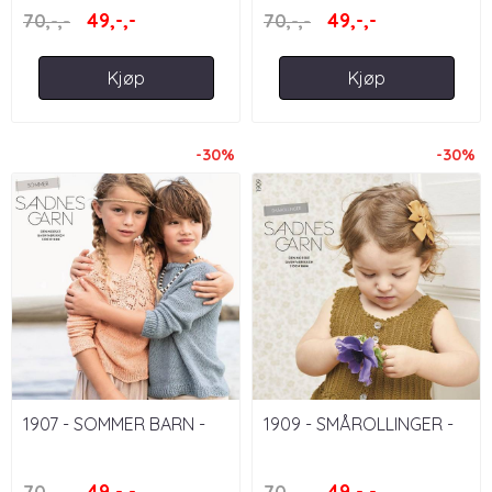
49,-,-
49,-,-
70,-,-
70,-,-
Kjøp
Kjøp
-30%
-30%
1907 - SOMMER BARN -
1909 - SMÅROLLINGER -
UTGÅTT HEFTE
UTGÅTT HEFTE
49,-,-
49,-,-