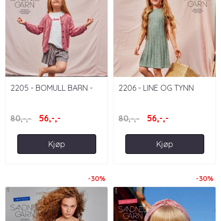
2205 - BOMULL BARN -
2206 - LINE OG TYNN
UTGÅTT HEFTE
LINE, BARN - UTGÅTT
HEFTE
56,-,-
56,-,-
80,-,-
80,-,-
Kjøp
Kjøp
-30%
-30%