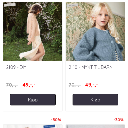
2109 - DIY
2110 - MYKT TIL BARN
49,-,-
49,-,-
70,-,-
70,-,-
Kjøp
Kjøp
-30%
-30%