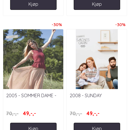
Kjøp
Kjøp
-30%
-30%
2005 - SOMMER DAME -
2008 - SUNDAY
UTGÅTT HEFTE
49,-,-
49,-,-
70,-,-
70,-,-
Kjøp
Kjøp