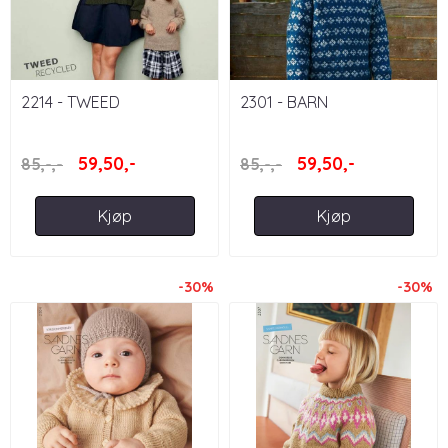
2214 - TWEED
2301 - BARN
59,50,-
59,50,-
85,-,-
85,-,-
Kjøp
Kjøp
-30%
-30%