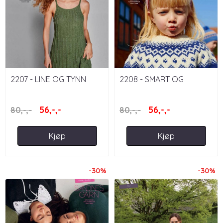
2207 - LINE OG TYNN
2208 - SMART OG
LINE, DAME
MERINO
56,-,-
56,-,-
80,-,-
80,-,-
Kjøp
Kjøp
-30%
-30%