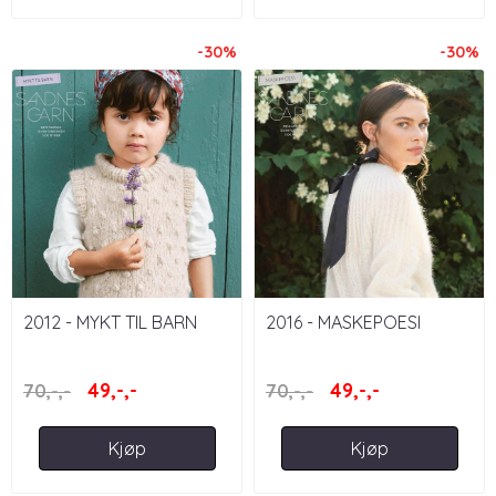
-30%
-30%
2012 - MYKT TIL BARN
2016 - MASKEPOESI
49,-,-
49,-,-
70,-,-
70,-,-
Kjøp
Kjøp