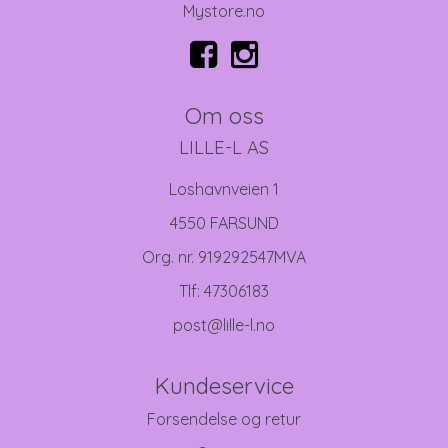
Mystore.no
Om oss
LILLE-L AS
Loshavnveien 1
4550 FARSUND
Org. nr. 919292547MVA
Tlf:
47306183
post@lille-l.no
Kundeservice
Forsendelse og retur