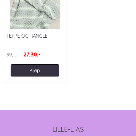
TEPPE OG RANGLE
CREATIVE CHENILLOVE -
RICO DESIGN
27,30,-
39,-,-
Kjøp
LILLE-L AS