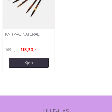
KNITPRO NATURAL,
SETT/STRØMPEPINNER -
CUBICS, 20 ...
118,30,-
169,-,-
Kjøp
LILLE-L AS