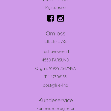
Mystore.no
Om oss
LILLE-L AS
Loshavnveien 1
4550 FARSUND
Org. nr. 919292547MVA
Tlf:
47306183
post@lille-l.no
Kundeservice
Forsendelse og retur