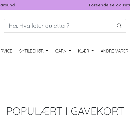
Farsund
Forsendelse og ret
RVICE
SYTILBEHØR
GARN
KLÆR
ANDRE VARER
POPULÆRT I
GAVEKORT