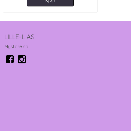
Kjøp
LILLE-L AS
Mystore.no