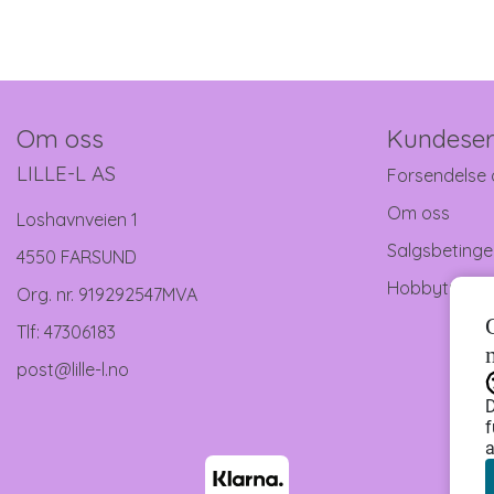
Om oss
Kundeser
LILLE-L AS
Forsendelse 
Om oss
Loshavnveien 1
Salgsbetinge
4550 FARSUND
Hobbytreff
Org. nr. 919292547MVA
Tlf:
47306183
post@lille-l.no
D
f
a