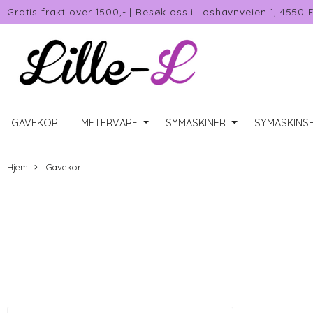
Gratis frakt over 1500,-
|
Besøk oss i Loshavnveien 1, 4550 
GAVEKORT
METERVARE
SYMASKINER
SYMASKINSE
Hjem
Gavekort