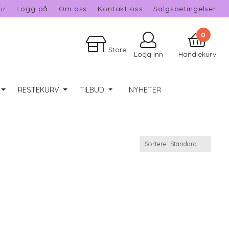
ur
Logg på
Om oss
Kontakt oss
Salgsbetingelser
0
Store
Logg inn
Handlekurv
RESTEKURV
TILBUD
NYHETER