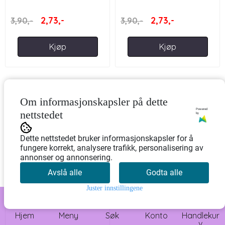
- GRÅ 40 MM
- HVIT 40 MM
2,73,-
2,73,-
3,90,-
3,90,-
Kjøp
Kjøp
-30%
Om informasjonskapsler på dette
Powered
nettstedet
by
Dette nettstedet bruker informasjonskapsler for å
fungere korrekt, analysere trafikk, personalisering av
annonser og annonsering.
Avslå alle
Godta alle
Juster innstillingene
0
VESKESTROPP/REM/GJORDEBÅND/WEBBING
Hjem
Meny
Søk
Konto
Handlekur
- MARINE 40 MM ...
v