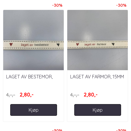
-30%
-30%
LAGET AV BESTEMOR,
LAGET AV FARMOR, 15MM
15MM - BÅND MED TEKST
- BÅND MED TEKST
2,80,-
2,80,-
4,-,-
4,-,-
Kjøp
Kjøp
-30%
-30%