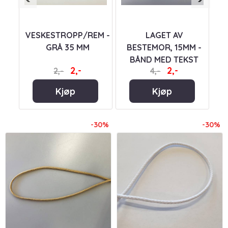
EM/GJORDEBÅND/WEBBING
VESKESTROPP/REM -
LAGET AV
GRÅ 35 MM
BESTEMOR, 15MM -
BÅND MED TEKST
2,-
2,-
2,-
4,-
Kjøp
Kjøp
-30%
-30%