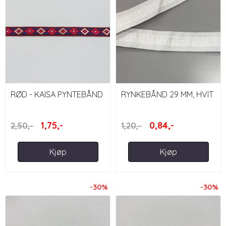
RØD - KAISA PYNTEBÅND
RYNKEBÅND 29 MM, HVIT
13 MM
1,75,-
0,84,-
2,50,-
1,20,-
Kjøp
Kjøp
-30%
-30%