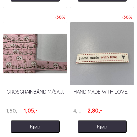
-30%
-30%
GROSGRAINBÅND M/SAU,
HAND MADE WITH LOVE,
ROSA - 15 MM
15MM - BÅND MED TEKST
1,05,-
2,80,-
1,50,-
4,-,-
Kjøp
Kjøp