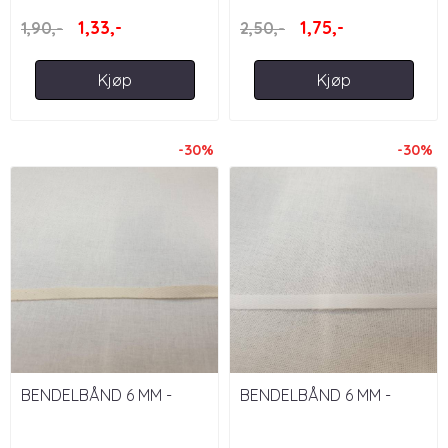
1,33,-
1,75,-
1,90,-
2,50,-
Kjøp
Kjøp
-30%
-30%
BENDELBÅND 6 MM -
BENDELBÅND 6 MM -
ECRU
HVIT