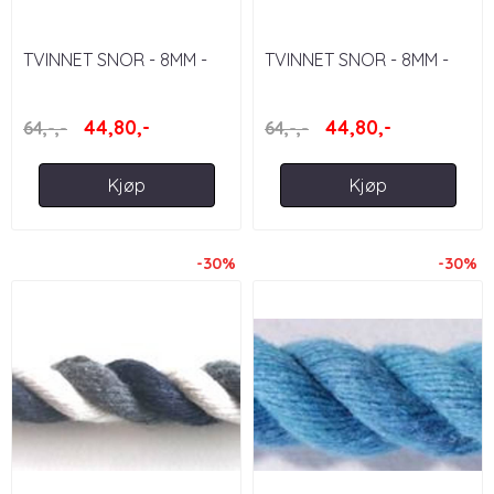
TVINNET SNOR - 8MM -
TVINNET SNOR - 8MM -
LILLA/CERISEROSA/LAVENDEL
MARINE/HVIT
44,80,-
44,80,-
64,-,-
64,-,-
Kjøp
Kjøp
-30%
-30%