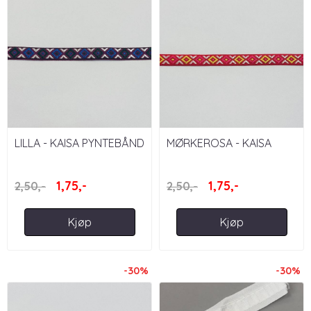
LILLA - KAISA PYNTEBÅND
MØRKEROSA - KAISA
13 MM
PYNTEBÅND 13 MM
1,75,-
1,75,-
2,50,-
2,50,-
Kjøp
Kjøp
-30%
-30%