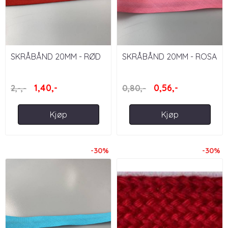
SKRÅBÅND 20MM - RØD
SKRÅBÅND 20MM - ROSA
1,40,-
0,56,-
2,-,-
0,80,-
Kjøp
Kjøp
-30%
-30%