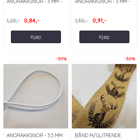
ANORAKKSNOR - 3 MM -
ANORAKKSNOR - 3 MM -
RØD
SVART
0,84,-
0,91,-
1,20,-
1,30,-
Kjøp
Kjøp
-30%
-30%
ANORAKKSNOR - 3,5 MM
BÅND M/GLITRENDE