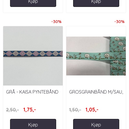
Kjøp
Kjøp
-30%
-30%
GRÅ - KAISA PYNTEBÅND
GROSGRAINBÅND M/SAU,
13 MM
MINT - 15 MM
1,75,-
1,05,-
2,50,-
1,50,-
Kjøp
Kjøp