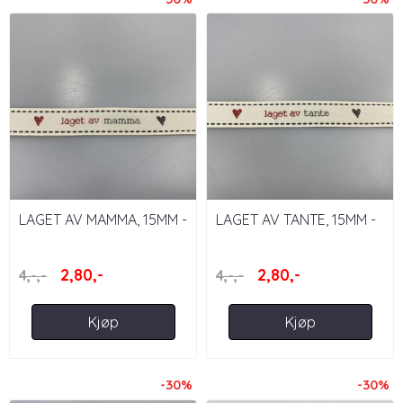
LAGET AV MAMMA, 15MM -
LAGET AV TANTE, 15MM -
BÅND MED TEKST
BÅND MED TEKST
2,80,-
2,80,-
4,-,-
4,-,-
Kjøp
Kjøp
-30%
-30%