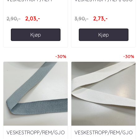
SVART 35 MM
- BRUN 40 MM
2,03,-
2,73,-
2,90,-
3,90,-
Kjøp
Kjøp
-30%
-30%
VESKESTROPP/REM/GJORDEBÅND/WEBBING
VESKESTROPP/REM/GJOR