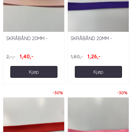
SKRÅBÅND 20MM -
SKRÅBÅND 20MM -
LYSEROSA
MØRKELILLA
1,40,-
1,26,-
2,-,-
1,80,-
Kjøp
Kjøp
-30%
-30%