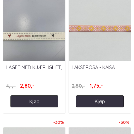
LAGET MED KJÆRLIGHET,
LAKSEROSA - KAISA
15MM - BÅND MED TEKST
PYNTEBÅND 13 MM
2,80,-
1,75,-
4,-,-
2,50,-
Kjøp
Kjøp
-30%
-30%