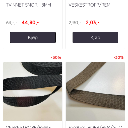
TVINNET SNOR - 8MM -
VESKESTROPP/REM -
SVART/HVIT
GRÅ 35 MM
44,80,-
2,03,-
64,-,-
2,90,-
Kjøp
Kjøp
-30%
-30%
VESKESTROPP/REM -
VESKESTROPP/REM/GJOR