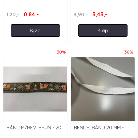
- HVIT
HJORTEHODE - 60 MM
0,84,-
3,43,-
1,20,-
4,90,-
Kjøp
Kjøp
-30%
-30%
BÅND M/REV, BRUN - 20
BENDELBÅND 20 MM -
MM
HVIT