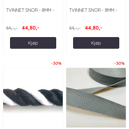
TVINNET SNOR - 8MM -
TVINNET SNOR - 8MM -
MARINE/MØRKEGRÅ/OFFHVITE
TURKIS
44,80,-
44,80,-
64,-,-
64,-,-
Kjøp
Kjøp
-30%
-30%