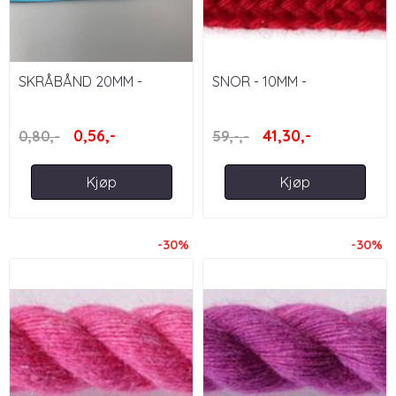
SKRÅBÅND 20MM -
SNOR - 10MM -
TURKIS
MØRKERØD
0,56,-
41,30,-
0,80,-
59,-,-
Kjøp
Kjøp
-30%
-30%