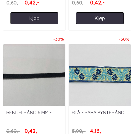
0,42,-
0,42,-
0,60,-
0,60,-
Kjøp
Kjøp
-30%
-30%
BENDELBÅND 6 MM -
BLÅ - SARA PYNTEBÅND
SVART
40 MM
0,42,-
4,13,-
0,60,-
5,90,-