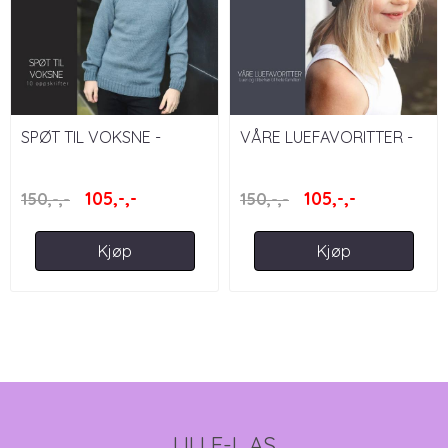
SPØT TIL VOKSNE -
VÅRE LUEFAVORITTER -
KLOMPELOMPE
KLOMPELOMPE
105,-,-
105,-,-
150,-,-
150,-,-
Kjøp
Kjøp
LILLE-L AS