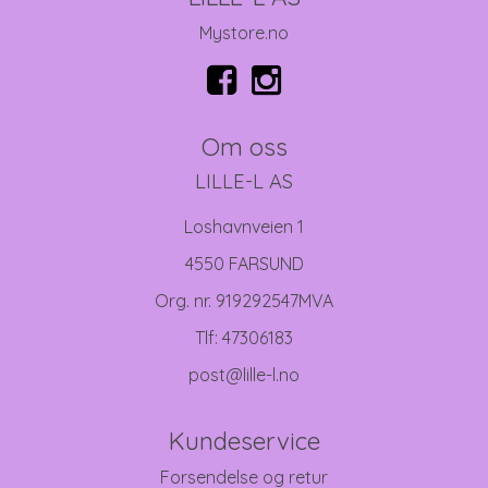
Mystore.no
Om oss
LILLE-L AS
Loshavnveien 1
4550 FARSUND
Org. nr. 919292547MVA
Tlf:
47306183
post@lille-l.no
Kundeservice
Forsendelse og retur