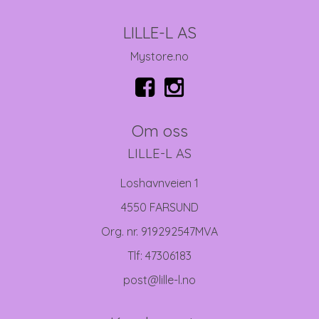
LILLE-L AS
Mystore.no
Om oss
LILLE-L AS
Loshavnveien 1
4550 FARSUND
Org. nr. 919292547MVA
Tlf:
47306183
post@lille-l.no