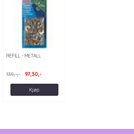
REFILL - METALL
TRYKKNAPPER
M/VERKTØY, SPORT & ...
97,30,-
139,-,-
Kjøp