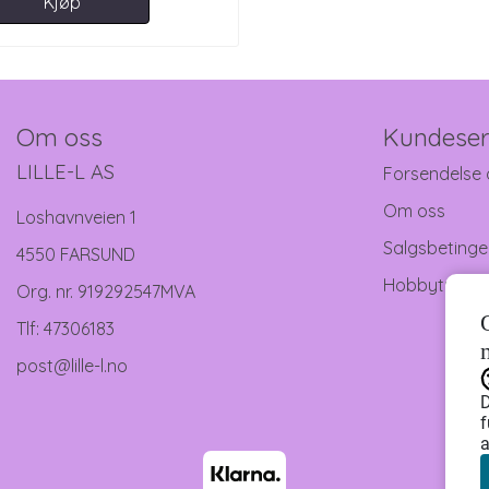
Kjøp
Om oss
Kundeser
LILLE-L AS
Forsendelse 
Om oss
Loshavnveien 1
Salgsbetinge
4550 FARSUND
Hobbytreff
Org. nr. 919292547MVA
Tlf:
47306183
post@lille-l.no
D
f
a