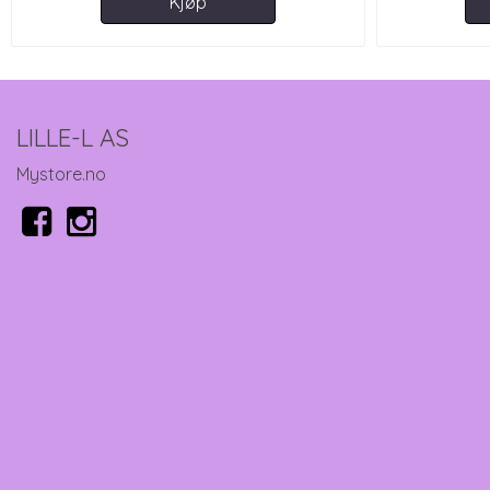
Kjøp
LILLE-L AS
Mystore.no