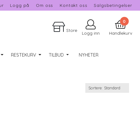
ur
Logg på
Om oss
Kontakt oss
Salgsbetingelser
0
Store
Logg inn
Handlekurv
RESTEKURV
TILBUD
NYHETER