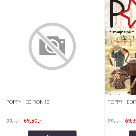
POPPY - EDITION 10
POPPY - EDI
69,30,-
69,3
99,-,-
99,-,-