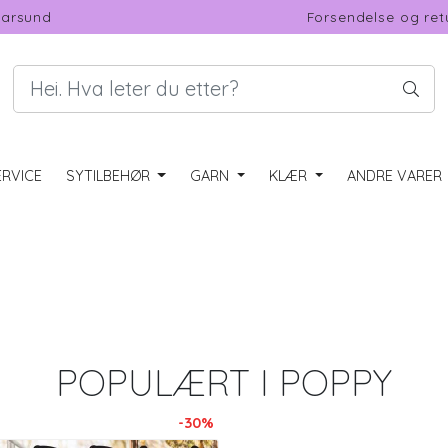
Farsund
Forsendelse og ret
RVICE
SYTILBEHØR
GARN
KLÆR
ANDRE VARER
POPULÆRT I
POPPY
-30%