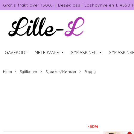
Gratis frakt over 1500,-
|
Besøk oss i Loshavnveien 1, 4550 
GAVEKORT
METERVARE
SYMASKINER
SYMASKINSE
Hjem
Sytilbehør
Sybøker/Mønster
Poppy
-30%