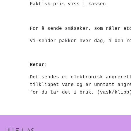
Faktisk pris viss i kassen.
FRI FRAKT V
For å sende småsaker, som nåler et
Vi sender pakker hver dag, i den r
Retur:
Det sendes et elektronisk angreret
tilklippet vare og er unntatt angr
før du tar det i bruk. (vask/klipp
LILLE-L AS