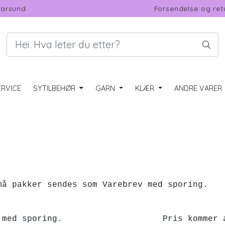
Farsund
Forsendelse og ret
RVICE
SYTILBEHØR
GARN
KLÆR
ANDRE VARER
Postnord. Små pakker sendes so
MyPack med sporing. Pris kommer an på 