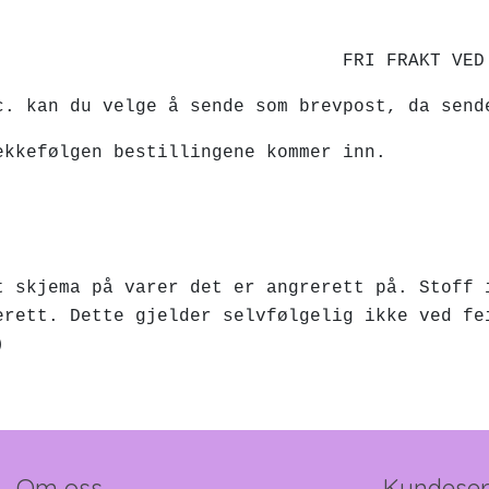
ED KJØP OVER 1
c. kan du velge å sende som brevpost, da sen
ekkefølgen bestillingene kommer inn.
t skjema på varer det er angrerett på. Stoff 
erett. Dette gjelder selvfølgelig ikke ved fe
)
Om oss
Kundeser