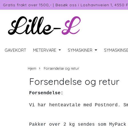
Gratis frakt over 1500,-
|
Besøk oss i Loshavnveien 1, 4550 
GAVEKORT
METERVARE
SYMASKINER
SYMASKINSE
Hjem
Forsendelse og retur
Forsendelse og retur
Forsendelse:
Vi har henteavtale med 
Pakker over 2 kg sendes som 