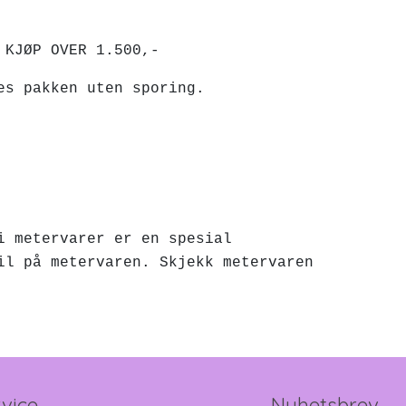
.500,-
des pakken uten sporing.
i metervarer er en spesial
il på metervaren. Skjekk metervaren
vice
Nyhetsbrev