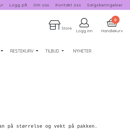
ur
Logg på
Om oss
Kontakt oss
Salgsbetingelser
0
Store
Logg inn
Handlekurv
RESTEKURV
TILBUD
NYHETER
m Varebrev med sporing.
størrelse og vekt på pakken.