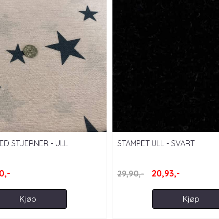
ED STJERNER - ULL
STAMPET ULL - SVART
0,-
20,93,-
29,90,-
Kjøp
Kjøp