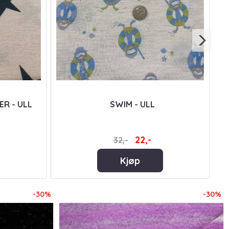
R - ULL
SWIM - ULL
22,-
32,-
Kjøp
-30%
-30%