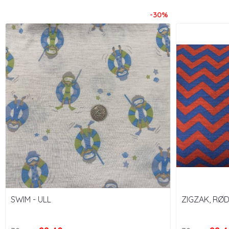
-30%
SWIM - ULL
ZIGZAK, RØ