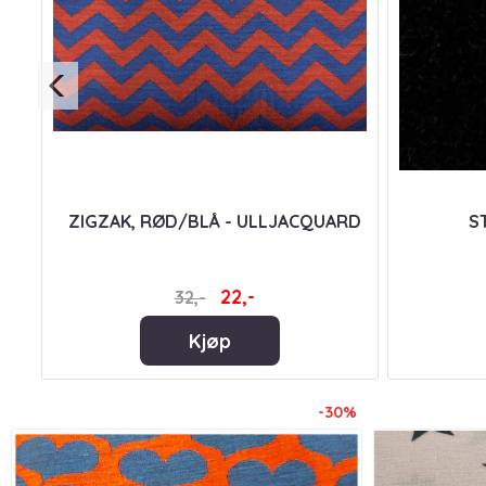
ARD
ZIGZAK, RØD/BLÅ - ULLJACQUARD
S
22,-
32,-
Kjøp
-30%