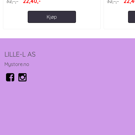
22,40,-
22,4
32,-,-
32,-,-
Kjøp
LILLE-L AS
Mystore.no