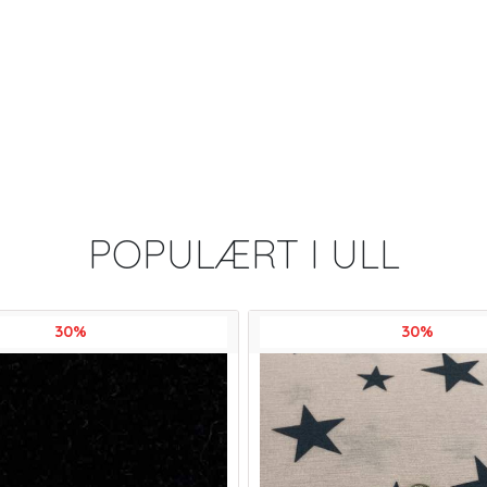
POPULÆRT I
ULL
30%
30%