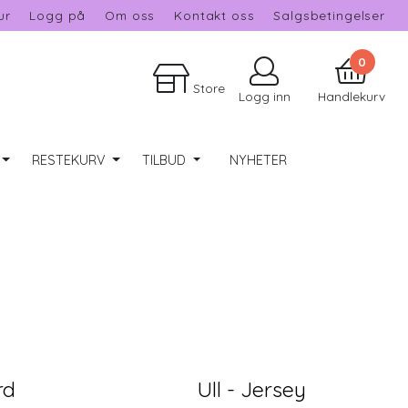
ur
Logg på
Om oss
Kontakt oss
Salgsbetingelser
0
Store
Logg inn
Handlekurv
RESTEKURV
TILBUD
NYHETER
rd
Ull - Jersey