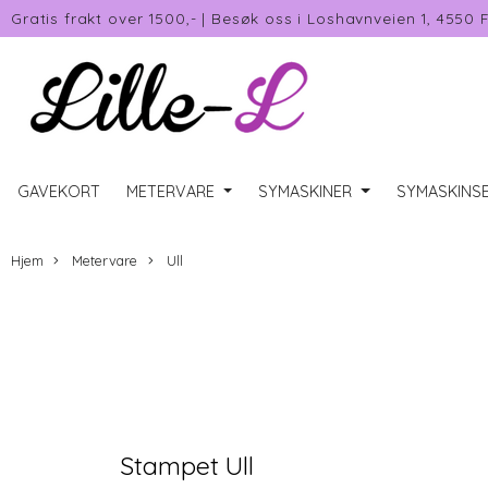
Gratis frakt over 1500,-
|
Besøk oss i Loshavnveien 1, 4550 
GAVEKORT
METERVARE
SYMASKINER
SYMASKINSE
Hjem
Metervare
Ull
Stampet Ull