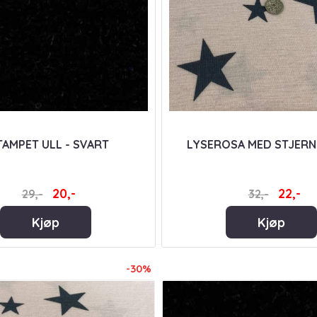
TAMPET ULL - SVART
LYSEROSA MED STJERNE
20,-
22,-
29,-
32,-
Kjøp
Kjøp
-30%