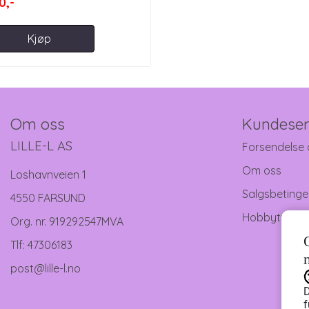
0,-
Kjøp
Om oss
Kundeser
LILLE-L AS
Forsendelse 
Om oss
Loshavnveien 1
Salgsbetinge
4550 FARSUND
Hobbytreff
Org. nr. 919292547MVA
Tlf:
47306183
post@lille-l.no
D
f