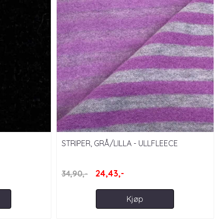
STRIPER, GRÅ/LILLA - ULLFLEECE
24,43,-
34,90,-
Kjøp