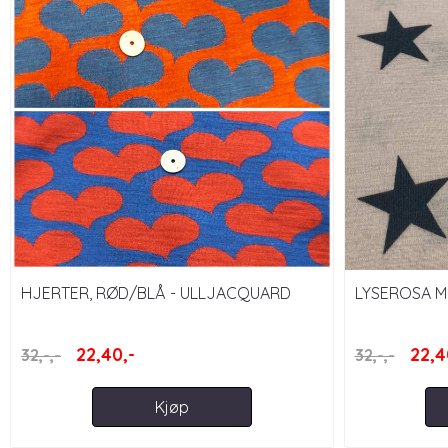
HJERTER, RØD/BLÅ - ULLJACQUARD
LYSEROSA M
22,40,-
22,4
32,-,-
32,-,-
Kjøp