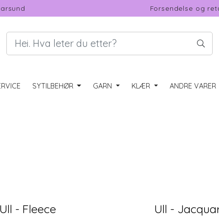
Farsund
Forsendelse og ret
RVICE
SYTILBEHØR
GARN
KLÆR
ANDRE VARER
Ull - Fleece
Ull - Jacqua