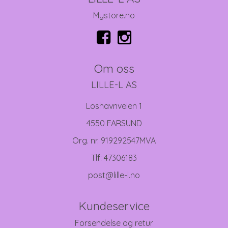
Mystore.no
Om oss
LILLE-L AS
Loshavnveien 1
4550 FARSUND
Org. nr. 919292547MVA
Tlf:
47306183
post@lille-l.no
Kundeservice
Forsendelse og retur