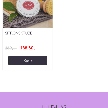
SITRONSKRUBB
188,30,-
269,-,-
Kjøp
LILLE-L AS