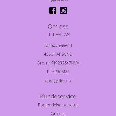
Om oss
LILLE-L AS
Loshavnveien 1
4550 FARSUND
Org. nr. 919292547MVA
Tlf:
47306183
post@lille-l.no
Kundeservice
Forsendelse og retur
Om oss