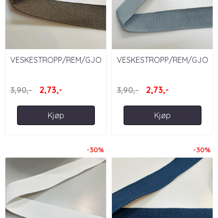
VESKESTROPP/REM/GJORDEBÅND/WEBBING
VESKESTROPP/REM/GJOR
- BRUN 40 MM
- GRÅ 40 MM
2,73,-
2,73,-
3,90,-
3,90,-
Kjøp
Kjøp
-30%
-30%