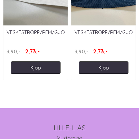
VESKESTROPP/REM/GJORDEBÅND/WEBBING
VESKESTROPP/REM/GJOR
- HVIT 40 MM
- MARINE 40 MM ...
2,73,-
2,73,-
3,90,-
3,90,-
Kjøp
Kjøp
LILLE-L AS
Mystore.no