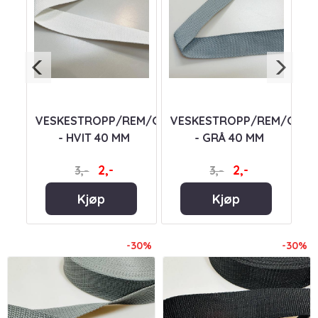
ING
M -
VESKESTROPP/REM/GJORDEBÅND/WEBBING
VESKESTROPP/REM/GJO
V
- HVIT 40 MM
- GRÅ 40 MM
2,-
2,-
3,-
3,-
Kjøp
Kjøp
-30%
-30%