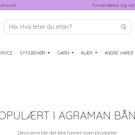
Farsund
Forsendelse og ret
RVICE
SYTILBEHØR
GARN
KLÆR
ANDRE VARER
OPULÆRT I
AGRAMAN BÅ
Dessverre ble det ikke funnet noen produkter.