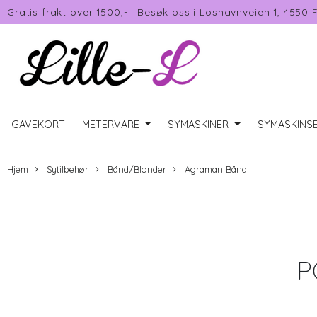
Gratis frakt over 1500,-
|
Besøk oss i Loshavnveien 1, 4550 
GAVEKORT
METERVARE
SYMASKINER
SYMASKINSE
Hjem
Sytilbehør
Bånd/Blonder
Agraman Bånd
P