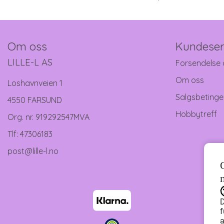
Om oss
Kundeser
LILLE-L AS
Forsendelse 
Om oss
Loshavnveien 1
Salgsbetinge
4550 FARSUND
Hobbytreff
Org. nr. 919292547MVA
Tlf:
47306183
post@lille-l.no
D
f
a