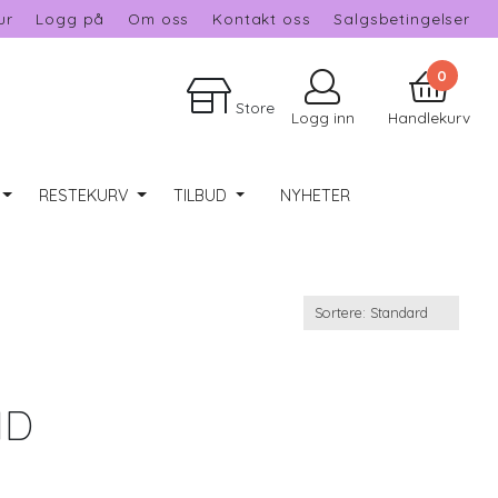
ur
Logg på
Om oss
Kontakt oss
Salgsbetingelser
0
Store
Logg inn
Handlekurv
RESTEKURV
TILBUD
NYHETER
ND