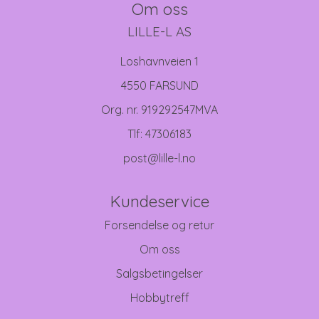
Om oss
LILLE-L AS
Loshavnveien 1
4550 FARSUND
Org. nr. 919292547MVA
Tlf:
47306183
post@lille-l.no
Kundeservice
Forsendelse og retur
Om oss
Salgsbetingelser
Hobbytreff