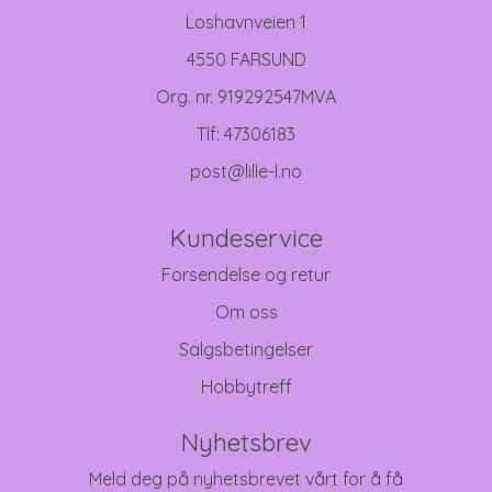
Loshavnveien 1
4550 FARSUND
Org. nr. 919292547MVA
Tlf:
47306183
post@lille-l.no
Kundeservice
Forsendelse og retur
Om oss
Salgsbetingelser
Hobbytreff
Nyhetsbrev
Meld deg på nyhetsbrevet vårt for å få