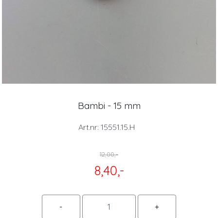
Bambi - 15 mm
Art.nr:
15551.15.H
12,00,-
8,40,-