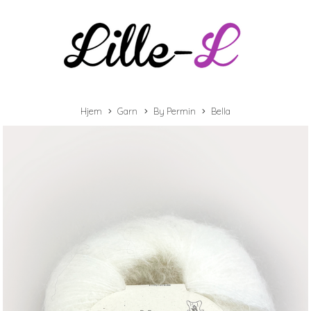
Hjem
Garn
By Permin
Bella