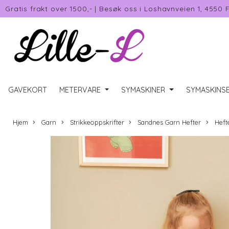
Gratis frakt over 1500,-
|
Besøk oss i Loshavnveien 1, 4550 
GAVEKORT
METERVARE
SYMASKINER
SYMASKINSE
Hjem
Garn
Strikkeoppskrifter
Sandnes Garn Hefter
Heft