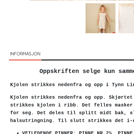
INFORMASJON
Oppskriften selge kun samm
Kjolen strikkes nedenfra og opp i Tynn Li
Kjolen strikkes nedenfra og opp. Skjørtet
strikkes kjolen i ribb. Det felles masker
for seg. Det deles til splitt midt bak, s
halsutringning. Til slutt strikkes det i-
VEILEDENDE PINNER: PINNE NR 2½, PINNE