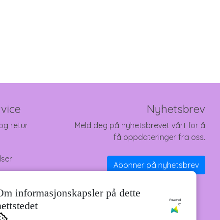
vice
Nyhetsbrev
og retur
Meld deg på nyhetsbrevet vårt for å
få oppdateringer fra oss.
lser
Abonner på nyhetsbrev
Om informasjonskapsler på dette
Powered
nettstedet
by