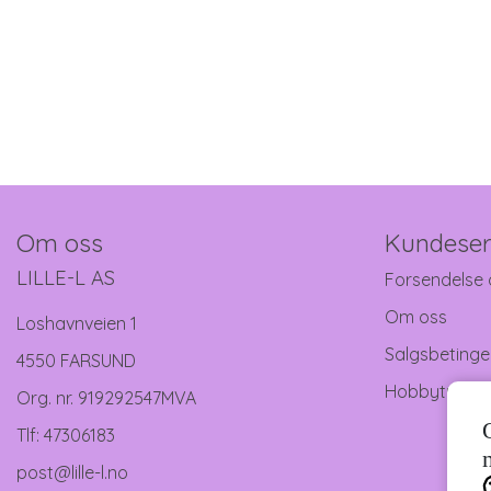
4
Om oss
Kundeser
LILLE-L AS
Forsendelse 
Om oss
Loshavnveien 1
Salgsbetinge
4550 FARSUND
Hobbytreff
Org. nr. 919292547MVA
Tlf:
47306183
post@lille-l.no