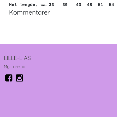
Hel lengde, ca.
33
39
43
48
51
5
Kommentarer
LILLE-L AS
Mystore.no