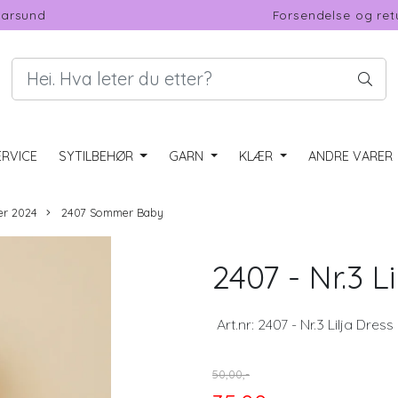
Farsund
Forsendelse og ret
RVICE
SYTILBEHØR
GARN
KLÆR
ANDRE VARER
er 2024
2407 Sommer Baby
2407 - Nr.3 L
Art.nr:
2407 - Nr.3 Lilja Dres
50,00,-