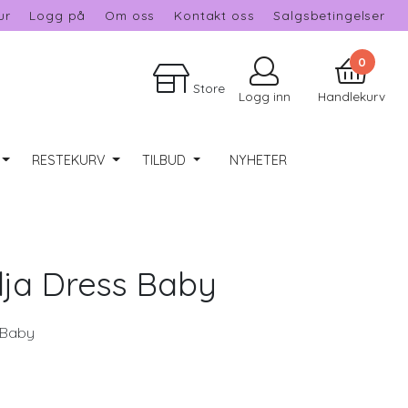
ur
Logg på
Om oss
Kontakt oss
Salgsbetingelser
0
Store
Logg inn
Handlekurv
RESTEKURV
TILBUD
NYHETER
ilja Dress Baby
s Baby