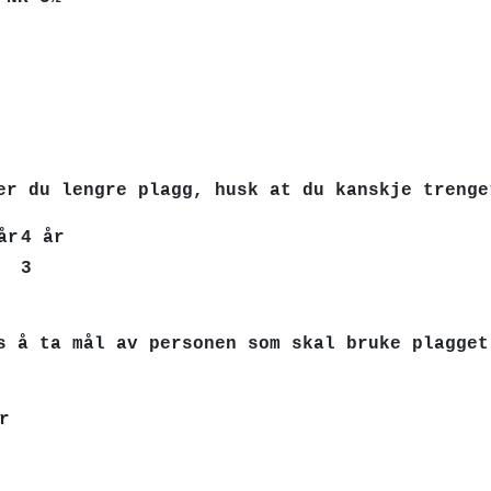
er du lengre plagg, husk at du kanskje trenge
år
4 år
3
s å ta mål av personen som skal bruke plagget
r
9
9