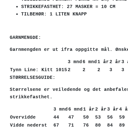
STRIKKEFASTHET: 27 MASKER = 10 CM
TILBEHØR: 1 LITEN KNAPP
GARNMENGDE:
Garnmengden er ut ifra oppgitte mål. Ønsk
3 mnd
6 mnd
1 år
2 år
3 
Tynn Line: Kitt 1015
2
2
2
3
3
STØRRELSESGUIDE:
Størrelsene er veiledende og det anbefale
strikkefasthet.
3 mnd
6 mnd
1 år
2 år
3 år
4 å
Overvidde
44
47
50
53
56
5
Vidde nederst
67
71
76
80
84
8