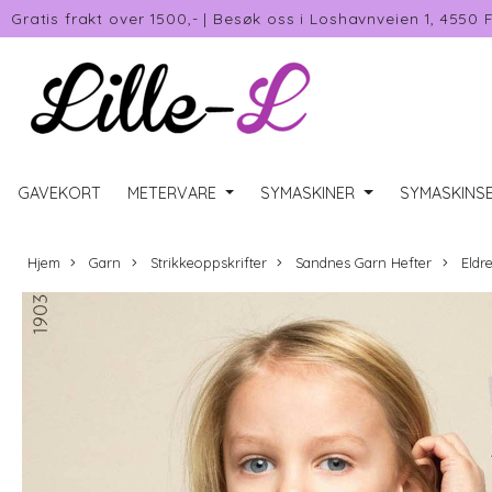
Gratis frakt over 1500,-
|
Besøk oss i Loshavnveien 1, 4550 
GAVEKORT
METERVARE
SYMASKINER
SYMASKINSE
Hjem
Garn
Strikkeoppskrifter
Sandnes Garn Hefter
Eldre