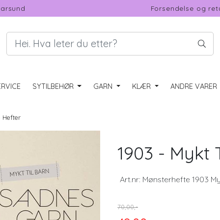
Farsund
Forsendelse og ret
RVICE
SYTILBEHØR
GARN
KLÆR
ANDRE VARER
 Hefter
1903 - Mykt 
Art.nr:
Mønsterhefte 1903 Myk
70,00,-