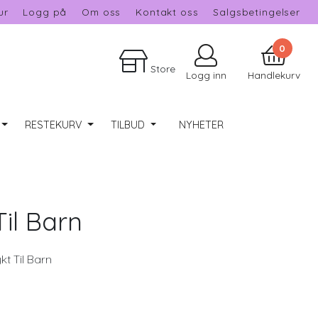
ur
Logg på
Om oss
Kontakt oss
Salgsbetingelser
0
Store
Logg inn
Handlekurv
RESTEKURV
TILBUD
NYHETER
Til Barn
t Til Barn