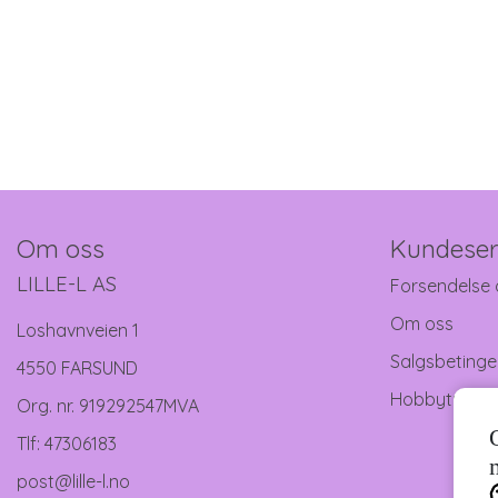
Om oss
Kundeser
LILLE-L AS
Forsendelse 
Om oss
Loshavnveien 1
Salgsbetinge
4550 FARSUND
Hobbytreff
Org. nr. 919292547MVA
Tlf:
47306183
post@lille-l.no