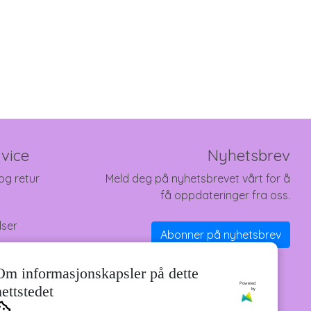
vice
Nyhetsbrev
og retur
Meld deg på nyhetsbrevet vårt for å
få oppdateringer fra oss.
lser
Abonner på nyhetsbrev
Om informasjonskapsler på dette
Powered
nettstedet
by